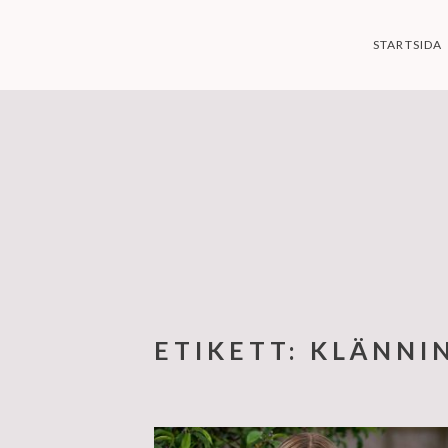
Skip
to
STARTSIDA
content
ETIKETT:
KLÄNNI