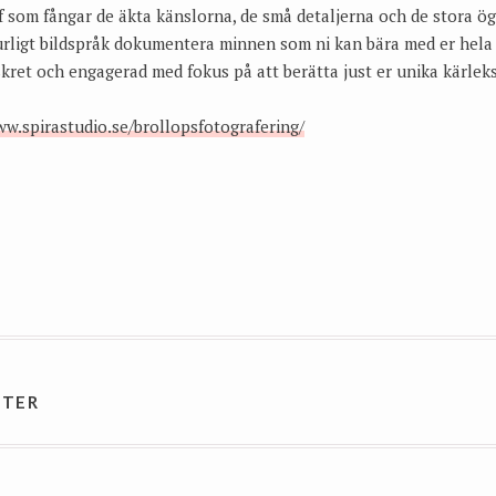
f som fångar de äkta känslorna, de små detaljerna och de stora ög
turligt bildspråk dokumentera minnen som ni kan bära med er hela l
diskret och engagerad med fokus på att berätta just er unika kärleks
ww.spirastudio.se/brollopsfotografering/
AVIGERING
NTER